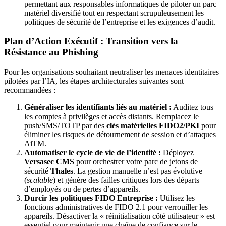
permettant aux responsables informatiques de piloter un parc
matériel diversifié tout en respectant scrupuleusement les
politiques de sécurité de l’entreprise et les exigences d’audit.
Plan d’Action Exécutif : Transition vers la
Résistance au Phishing
Pour les organisations souhaitant neutraliser les menaces identitaires
pilotées par l’IA, les étapes architecturales suivantes sont
recommandées :
Généraliser les identifiants liés au matériel :
Auditez tous
les comptes à privilèges et accès distants. Remplacez le
push/SMS/TOTP par des
clés matérielles FIDO2/PKI
pour
éliminer les risques de détournement de session et d’attaques
AiTM.
Automatiser le cycle de vie de l’identité :
Déployez
Versasec CMS
pour orchestrer votre parc de jetons de
sécurité
Thales
. La gestion manuelle n’est pas évolutive
(
scalable
) et génère des failles critiques lors des départs
d’employés ou de pertes d’appareils.
Durcir les politiques FIDO Entreprise :
Utilisez les
fonctions administratives de FIDO 2.1 pour verrouiller les
appareils. Désactiver la « réinitialisation côté utilisateur » est
essentiel pour maintenir une chaîne de confiance sur le