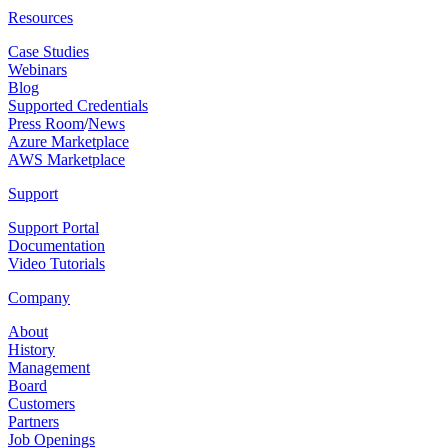
Resources
Case Studies
Webinars
Blog
Supported Credentials
Press Room
/
News
Azure Marketplace
AWS Marketplace
Support
Support Portal
Documentation
Video Tutorials
Company
About
History
Management
Board
Customers
Partners
Job Openings