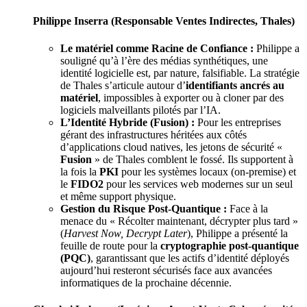
Philippe Inserra (Responsable Ventes Indirectes, Thales)
Le matériel comme Racine de Confiance :
Philippe a
souligné qu’à l’ère des médias synthétiques, une
identité logicielle est, par nature, falsifiable. La stratégie
de Thales s’articule autour d’
identifiants ancrés au
matériel
, impossibles à exporter ou à cloner par des
logiciels malveillants pilotés par l’IA.
L’Identité Hybride (Fusion) :
Pour les entreprises
gérant des infrastructures héritées aux côtés
d’applications cloud natives, les jetons de sécurité «
Fusion
» de Thales comblent le fossé. Ils supportent à
la fois la
PKI
pour les systèmes locaux (on-premise) et
le
FIDO2
pour les services web modernes sur un seul
et même support physique.
Gestion du Risque Post-Quantique :
Face à la
menace du « Récolter maintenant, décrypter plus tard »
(
Harvest Now, Decrypt Later
), Philippe a présenté la
feuille de route pour la
cryptographie post-quantique
(PQC)
, garantissant que les actifs d’identité déployés
aujourd’hui resteront sécurisés face aux avancées
informatiques de la prochaine décennie.